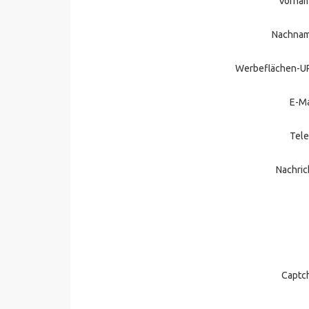
Vorna
Nachna
Werbeflächen-U
E-Ma
Tele
Nachric
Captc