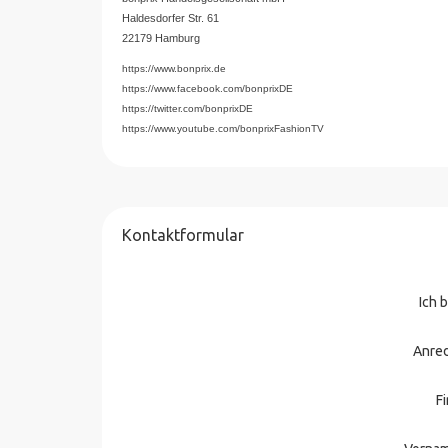
Haldesdorfer Str. 61
22179 Hamburg
https://www.bonprix.de
https://www.facebook.com/bonprixDE
https://twitter.com/bonprixDE
https://www.youtube.com/bonprixFashionTV
Kontaktformular
Ich 
Anre
F