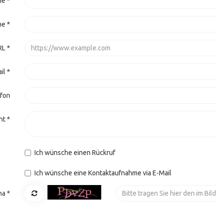
me
*
me
*
RL
*
il
*
fon
ht
*
Ich wünsche einen Rückruf
Ich wünsche eine Kontaktaufnahme via E-Mail
ha
*